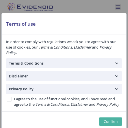
Terms of use
In order to comply with regulations we ask you to agree with our
Revised Mayo Clinic AL Amyloidosis
use of cookies, our
Terms & Conditions
,
Disclaimer
and
Privacy
Staging System
Policy
.
Terms & Conditions
Staging system for newly-diagnosed light-chain
amyloidosis, incorporating serum free light chains.
Disclaimer
Privacy Policy
Research authors:
Kumar S, Dispenzieri A, Lacy
MQ, Hayman SR, Buadi FK, Colby C, et al.
I agree to the use of functional cookies, and I have read and
agree to the
Terms & Conditions
,
Disclaimer
and
Privacy Policy
Version:
1.36
Confirm
Public
Internal medicine
Linear regression