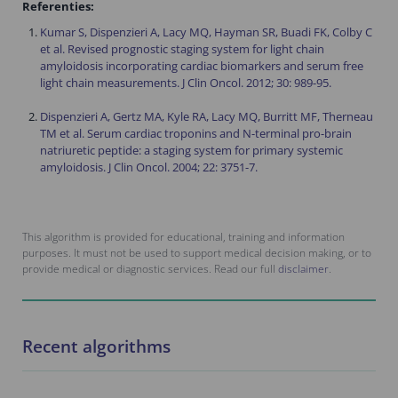
Referenties:
Kumar S, Dispenzieri A, Lacy MQ, Hayman SR, Buadi FK, Colby C
et al. Revised prognostic staging system for light chain
amyloidosis incorporating cardiac biomarkers and serum free
light chain measurements. J Clin Oncol. 2012; 30: 989-95.
Dispenzieri A, Gertz MA, Kyle RA, Lacy MQ, Burritt MF, Therneau
TM et al. Serum cardiac troponins and N-terminal pro-brain
natriuretic peptide: a staging system for primary systemic
amyloidosis. J Clin Oncol. 2004; 22: 3751-7.
This algorithm is provided for educational, training and information
purposes. It must not be used to support medical decision making, or to
provide medical or diagnostic services. Read our full
disclaimer
.
Recent algorithms