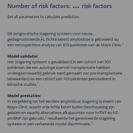
...
Number of risk factors:
risk factors
Set all parameters to calculate prediction.
Dit prognostische stagering systeem voor nieuw-
gediagnosticeerde AL (lichte keten) amyloïdose is gebaseerd op
1
een retrospectieve analyse van 810 patiënten van de Mayo Clinic.
Model validatie:
Het stagering systeem is gevalideerd in een cohort van 303
patiënten die een autologe stamcel transplantatie hebben
ondergaan (waarbij gebruik werd gemaakt van pre-transplantatie
labwaarden) en een cohort van 103 patiënten geïncludeerd in
1
klinische studies.
Model prestaties:
In vergelijking tot het eerdere amyloïdose stagering systeem van
Mayo Clinic, waarin vrije lichte keten buiten beschouwing zijn
gelaten en waarbij alternatieve afkappunten voor hsTNT en NT-
2
proBNP zijn gebruikt,
resulteerde het gereviseerde stagering
1
systeem in een verbeterde model discriminatie.